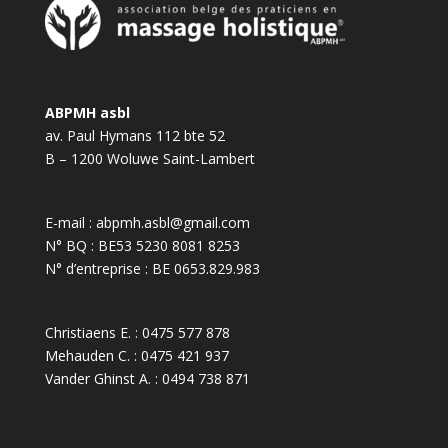
ABPMH asbl
av. Paul Hymans 112 bte 52
B – 1200 Woluwe Saint-Lambert
E-mail :
abpmh.asbl@gmail.com
N° BQ : BE53 5230 8081 8253
N° d’entreprise : BE 0653.829.983
Christiaens E. :
0475 577 878
Mehauden C. :
0475 421 937
Vander Ghinst A. :
0494 738 871